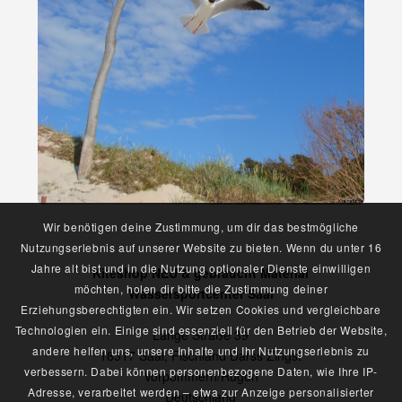
Wir benötigen deine Zustimmung, um dir das bestmögliche
Nutzungserlebnis auf unserer Website zu bieten. Wenn du unter 16
Jahre alt bist und in die Nutzung optionaler Dienste einwilligen
Kiteshop NEU & gebraucht Material
möchten, holen dir bitte die Zustimmung deiner
Wassersportcenter Saal
Erziehungsberechtigten ein. Wir setzen Cookies und vergleichbare
Technologien ein. Einige sind essenziell für den Betrieb der Website,
Lange Straße 39
andere helfen uns, unsere Inhalte und Ihr Nutzungserlebnis zu
18317 Saal, Fischland Darss Zingst
verbessern. Dabei können personenbezogene Daten, wie Ihre IP-
Vorpommern/Rügen
Adresse, verarbeitet werden – etwa zur Anzeige personalisierter
Deutschland