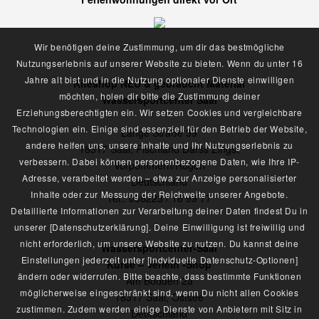
Wir benötigen deine Zustimmung, um dir das bestmögliche
Nutzungserlebnis auf unserer Website zu bieten. Wenn du unter 16
Jahre alt bist und in die Nutzung optionaler Dienste einwilligen
Kiteshop NEU & gebraucht Material
möchten, holen dir bitte die Zustimmung deiner
Wassersportcenter Saal
Erziehungsberechtigten ein. Wir setzen Cookies und vergleichbare
Technologien ein. Einige sind essenziell für den Betrieb der Website,
Lange Straße 39
andere helfen uns, unsere Inhalte und Ihr Nutzungserlebnis zu
18317 Saal, Fischland Darss Zingst
verbessern. Dabei können personenbezogene Daten, wie Ihre IP-
Vorpommern/Rügen
Adresse, verarbeitet werden – etwa zur Anzeige personalisierter
Deutschland
Inhalte oder zur Messung der Reichweite unserer Angebote.
Tel.: 038223 / 16 99 77
Detaillierte Informationen zur Verarbeitung deiner Daten findest Du in
unserer [Datenschutzerklärung]. Deine Einwilligung ist freiwillig und
nicht erforderlich, um unsere Website zu nutzen. Du kannst deine
Wassersportcenter-Saal
Einstellungen jederzeit unter [Indviduelle Datenschutz-Optionen]
Kurse – Verleih -Shop
ändern oder widerrufen. Bitte beachte, dass bestimmte Funktionen
Am Bodden 2a
möglicherweise eingeschränkt sind, wenn Du nicht allen Cookies
18317 Saal, Ostsee
zustimmen. Zudem werden einige Dienste von Anbietern mit Sitz in
Deutschland