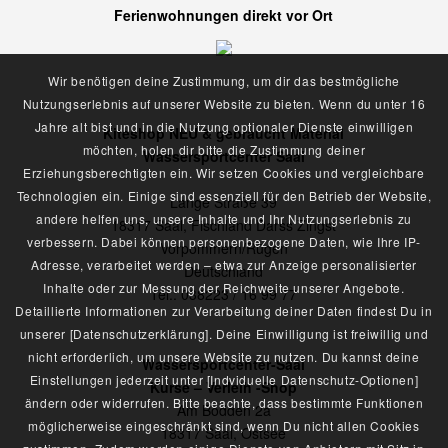
Ferienwohnungen direkt vor Ort
Wir benötigen deine Zustimmung, um dir das bestmögliche
Nutzungserlebnis auf unserer Website zu bieten. Wenn du unter 16
Jahre alt bist und in die Nutzung optionaler Dienste einwilligen
Kiteshop NEU & gebraucht Material
möchten, holen dir bitte die Zustimmung deiner
Wassersportcenter Saal
Erziehungsberechtigten ein. Wir setzen Cookies und vergleichbare
Technologien ein. Einige sind essenziell für den Betrieb der Website,
Lange Straße 39
andere helfen uns, unsere Inhalte und Ihr Nutzungserlebnis zu
18317 Saal, Fischland Darss Zingst
verbessern. Dabei können personenbezogene Daten, wie Ihre IP-
Vorpommern/Rügen
Adresse, verarbeitet werden – etwa zur Anzeige personalisierter
Deutschland
Inhalte oder zur Messung der Reichweite unserer Angebote.
Tel.: 038223 / 16 99 77
Detaillierte Informationen zur Verarbeitung deiner Daten findest Du in
unserer [Datenschutzerklärung]. Deine Einwilligung ist freiwillig und
nicht erforderlich, um unsere Website zu nutzen. Du kannst deine
Wassersportcenter-Saal
Einstellungen jederzeit unter [Indviduelle Datenschutz-Optionen]
Kurse – Verleih -Shop
ändern oder widerrufen. Bitte beachte, dass bestimmte Funktionen
Am Bodden 2a
möglicherweise eingeschränkt sind, wenn Du nicht allen Cookies
18317 Saal, Ostsee