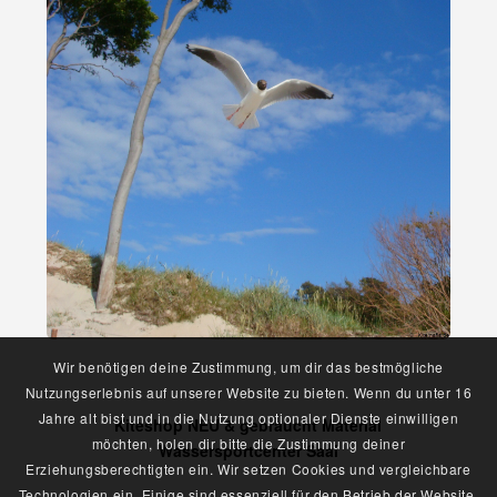
Wir benötigen deine Zustimmung, um dir das bestmögliche
Nutzungserlebnis auf unserer Website zu bieten. Wenn du unter 16
Jahre alt bist und in die Nutzung optionaler Dienste einwilligen
Kiteshop NEU & gebraucht Material
möchten, holen dir bitte die Zustimmung deiner
Wassersportcenter Saal
Erziehungsberechtigten ein. Wir setzen Cookies und vergleichbare
Technologien ein. Einige sind essenziell für den Betrieb der Website,