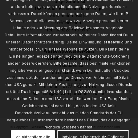
Lange Straße 39
andere helfen uns, unsere Inhalte und Ihr Nutzungserlebnis zu
18317 Saal, Fischland Darss Zingst
verbessern. Dabei können personenbezogene Daten, wie Ihre IP-
Vorpommern/Rügen
Adresse, verarbeitet werden – etwa zur Anzeige personalisierter
Deutschland
Inhalte oder zur Messung der Reichweite unserer Angebote.
Tel.: 038223 / 16 99 77
Detaillierte Informationen zur Verarbeitung deiner Daten findest Du in
unserer [Datenschutzerklärung]. Deine Einwilligung ist freiwillig und
nicht erforderlich, um unsere Website zu nutzen. Du kannst deine
Wassersportcenter-Saal
Einstellungen jederzeit unter [Indviduelle Datenschutz-Optionen]
Kurse – Verleih -Shop
ändern oder widerrufen. Bitte beachte, dass bestimmte Funktionen
Am Bodden 2a
möglicherweise eingeschränkt sind, wenn Du nicht allen Cookies
18317 Saal, Ostsee
zustimmen. Zudem werden einige Dienste von Anbietern mit Sitz in
Deutschland
den USA genutzt. Mit deiner Zustimmung zur Nutzung dieser Dienste
Tel. Mobil: 0172 / 348 46 18
erklärst Du sich gemäß Art. 49 (1) lit. a DSGVO damit einverstanden,
Mail: info@wassersportcenter-saal.de
dass deine Daten in den USA verarbeitet werden. Der Europäische
Gerichtshof weist darauf hin, dass in den USA kein
Datenschutzniveau besteht, das mit den Standards der EU
vergleichbar ist. Insbesondere besteht das Risiko, das du dagegen
© Copyright - Wassersportcenter Saal - Kiteschule, Kitesurfen lernen und
rechtlich vorgehen kannst.
Verleihstation Ostsee
Ich aktzeptiere alle
Indviduelle Datenschutz-Optionen