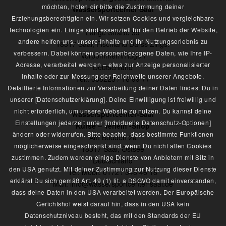
möchten, holen dir bitte die Zustimmung deiner
Wassersportcenter Saal
Erziehungsberechtigten ein. Wir setzen Cookies und vergleichbare
Technologien ein. Einige sind essenziell für den Betrieb der Website,
Lange Straße 39
andere helfen uns, unsere Inhalte und Ihr Nutzungserlebnis zu
18317 Saal, Fischland Darss Zingst
verbessern. Dabei können personenbezogene Daten, wie Ihre IP-
Vorpommern/Rügen
Adresse, verarbeitet werden – etwa zur Anzeige personalisierter
Deutschland
Inhalte oder zur Messung der Reichweite unserer Angebote.
Tel.: 038223 / 16 99 77
Detaillierte Informationen zur Verarbeitung deiner Daten findest Du in
unserer [Datenschutzerklärung]. Deine Einwilligung ist freiwillig und
nicht erforderlich, um unsere Website zu nutzen. Du kannst deine
Wassersportcenter-Saal
Einstellungen jederzeit unter [Indviduelle Datenschutz-Optionen]
Kurse – Verleih -Shop
ändern oder widerrufen. Bitte beachte, dass bestimmte Funktionen
Am Bodden 2a
möglicherweise eingeschränkt sind, wenn Du nicht allen Cookies
18317 Saal, Ostsee
zustimmen. Zudem werden einige Dienste von Anbietern mit Sitz in
Deutschland
den USA genutzt. Mit deiner Zustimmung zur Nutzung dieser Dienste
Tel. Mobil: 0172 / 348 46 18
erklärst Du sich gemäß Art. 49 (1) lit. a DSGVO damit einverstanden,
Mail: info@wassersportcenter-saal.de
dass deine Daten in den USA verarbeitet werden. Der Europäische
Gerichtshof weist darauf hin, dass in den USA kein
Datenschutzniveau besteht, das mit den Standards der EU