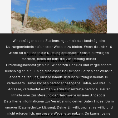
Wir benötigen deine Zustimmung, um dir das bestmögliche
Nutzungserlebnis auf unserer Website zu bieten. Wenn du unter 16
Jahre alt bist und in die Nutzung optionaler Dienste einwilligen
Kiteshop NEU & gebraucht Material
möchten, holen dir bitte die Zustimmung deiner
Wassersportcenter Saal
Erziehungsberechtigten ein. Wir setzen Cookies und vergleichbare
Technologien ein. Einige sind essenziell für den Betrieb der Website,
Lange Straße 39
andere helfen uns, unsere Inhalte und Ihr Nutzungserlebnis zu
18317 Saal, Fischland Darss Zingst
verbessern. Dabei können personenbezogene Daten, wie Ihre IP-
Vorpommern/Rügen
Adresse, verarbeitet werden – etwa zur Anzeige personalisierter
Deutschland
Inhalte oder zur Messung der Reichweite unserer Angebote.
Tel.: 038223 / 16 99 77
Detaillierte Informationen zur Verarbeitung deiner Daten findest Du in
unserer [Datenschutzerklärung]. Deine Einwilligung ist freiwillig und
nicht erforderlich, um unsere Website zu nutzen. Du kannst deine
Wassersportcenter-Saal