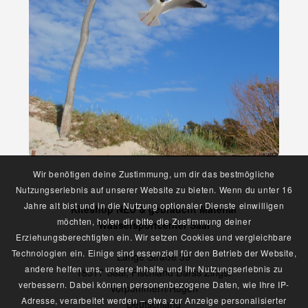
Wir benötigen deine Zustimmung, um dir das bestmögliche
Nutzungserlebnis auf unserer Website zu bieten. Wenn du unter 16
Jahre alt bist und in die Nutzung optionaler Dienste einwilligen
Kiteshop NEU & gebraucht Material
möchten, holen dir bitte die Zustimmung deiner
Wassersportcenter Saal
Erziehungsberechtigten ein. Wir setzen Cookies und vergleichbare
Technologien ein. Einige sind essenziell für den Betrieb der Website,
Lange Straße 39
andere helfen uns, unsere Inhalte und Ihr Nutzungserlebnis zu
18317 Saal, Fischland Darss Zingst
verbessern. Dabei können personenbezogene Daten, wie Ihre IP-
Vorpommern/Rügen
Adresse, verarbeitet werden – etwa zur Anzeige personalisierter
Deutschland