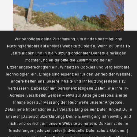
Wir benötigen deine Zustimmung, um dir das bestmögliche
Nutzungserlebnis auf unserer Website zu bieten. Wenn du unter 16
Jahre alt bist und in die Nutzung optionaler Dienste einwilligen
Kiteshop NEU & gebraucht Material
möchten, holen dir bitte die Zustimmung deiner
Wassersportcenter Saal
Erziehungsberechtigten ein. Wir setzen Cookies und vergleichbare
Technologien ein. Einige sind essenziell für den Betrieb der Website,
Lange Straße 39
andere helfen uns, unsere Inhalte und Ihr Nutzungserlebnis zu
18317 Saal, Fischland Darss Zingst
verbessern. Dabei können personenbezogene Daten, wie Ihre IP-
Vorpommern/Rügen
Adresse, verarbeitet werden – etwa zur Anzeige personalisierter
Deutschland
Inhalte oder zur Messung der Reichweite unserer Angebote.
Tel.: 038223 / 16 99 77
Detaillierte Informationen zur Verarbeitung deiner Daten findest Du in
unserer [Datenschutzerklärung]. Deine Einwilligung ist freiwillig und
nicht erforderlich, um unsere Website zu nutzen. Du kannst deine
Wassersportcenter-Saal
Einstellungen jederzeit unter [Indviduelle Datenschutz-Optionen]
Kurse – Verleih -Shop