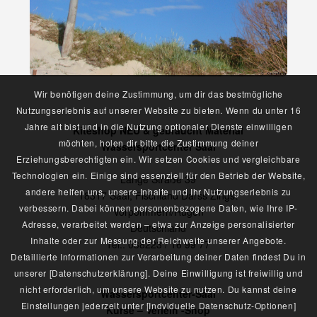
Wir benötigen deine Zustimmung, um dir das bestmögliche
Nutzungserlebnis auf unserer Website zu bieten. Wenn du unter 16
Jahre alt bist und in die Nutzung optionaler Dienste einwilligen
Kiteshop NEU & gebraucht Material
möchten, holen dir bitte die Zustimmung deiner
Wassersportcenter Saal
Erziehungsberechtigten ein. Wir setzen Cookies und vergleichbare
Technologien ein. Einige sind essenziell für den Betrieb der Website,
Lange Straße 39
andere helfen uns, unsere Inhalte und Ihr Nutzungserlebnis zu
18317 Saal, Fischland Darss Zingst
verbessern. Dabei können personenbezogene Daten, wie Ihre IP-
Vorpommern/Rügen
Adresse, verarbeitet werden – etwa zur Anzeige personalisierter
Deutschland
Inhalte oder zur Messung der Reichweite unserer Angebote.
Tel.: 038223 / 16 99 77
Detaillierte Informationen zur Verarbeitung deiner Daten findest Du in
unserer [Datenschutzerklärung]. Deine Einwilligung ist freiwillig und
nicht erforderlich, um unsere Website zu nutzen. Du kannst deine
Wassersportcenter-Saal
Einstellungen jederzeit unter [Indviduelle Datenschutz-Optionen]
Kurse – Verleih -Shop