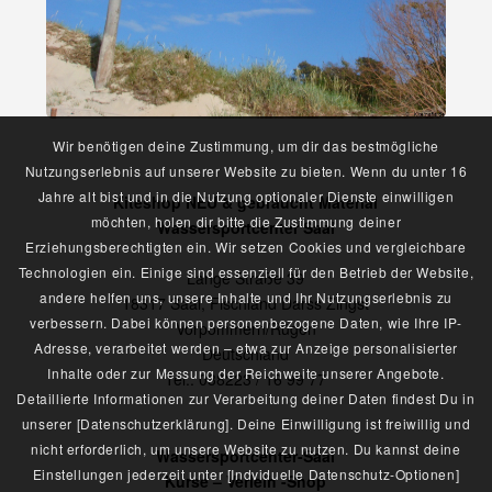
Wir benötigen deine Zustimmung, um dir das bestmögliche
Nutzungserlebnis auf unserer Website zu bieten. Wenn du unter 16
Jahre alt bist und in die Nutzung optionaler Dienste einwilligen
Kiteshop NEU & gebraucht Material
möchten, holen dir bitte die Zustimmung deiner
Wassersportcenter Saal
Erziehungsberechtigten ein. Wir setzen Cookies und vergleichbare
Technologien ein. Einige sind essenziell für den Betrieb der Website,
Lange Straße 39
andere helfen uns, unsere Inhalte und Ihr Nutzungserlebnis zu
18317 Saal, Fischland Darss Zingst
verbessern. Dabei können personenbezogene Daten, wie Ihre IP-
Vorpommern/Rügen
Adresse, verarbeitet werden – etwa zur Anzeige personalisierter
Deutschland
Inhalte oder zur Messung der Reichweite unserer Angebote.
Tel.: 038223 / 16 99 77
Detaillierte Informationen zur Verarbeitung deiner Daten findest Du in
unserer [Datenschutzerklärung]. Deine Einwilligung ist freiwillig und
nicht erforderlich, um unsere Website zu nutzen. Du kannst deine
Wassersportcenter-Saal
Einstellungen jederzeit unter [Indviduelle Datenschutz-Optionen]
Kurse – Verleih -Shop