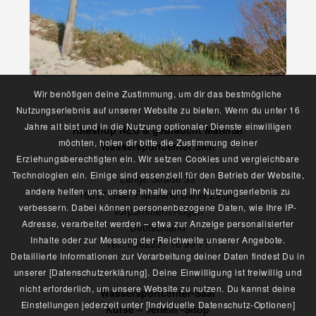
Wir benötigen deine Zustimmung, um dir das bestmögliche
Nutzungserlebnis auf unserer Website zu bieten. Wenn du unter 16
Jahre alt bist und in die Nutzung optionaler Dienste einwilligen
Kiteshop NEU & gebraucht Material
möchten, holen dir bitte die Zustimmung deiner
Wassersportcenter Saal
Erziehungsberechtigten ein. Wir setzen Cookies und vergleichbare
Technologien ein. Einige sind essenziell für den Betrieb der Website,
Lange Straße 39
andere helfen uns, unsere Inhalte und Ihr Nutzungserlebnis zu
18317 Saal, Fischland Darss Zingst
verbessern. Dabei können personenbezogene Daten, wie Ihre IP-
Vorpommern/Rügen
Adresse, verarbeitet werden – etwa zur Anzeige personalisierter
Deutschland
Inhalte oder zur Messung der Reichweite unserer Angebote.
Tel.: 038223 / 16 99 77
Detaillierte Informationen zur Verarbeitung deiner Daten findest Du in
unserer [Datenschutzerklärung]. Deine Einwilligung ist freiwillig und
nicht erforderlich, um unsere Website zu nutzen. Du kannst deine
Wassersportcenter-Saal
Einstellungen jederzeit unter [Indviduelle Datenschutz-Optionen]
Kurse – Verleih -Shop