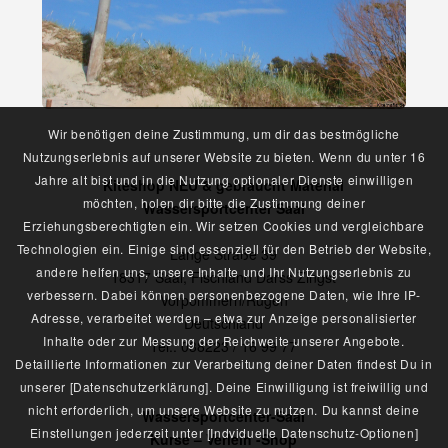
Wir benötigen deine Zustimmung, um dir das bestmögliche
Nutzungserlebnis auf unserer Website zu bieten. Wenn du unter 16
Jahre alt bist und in die Nutzung optionaler Dienste einwilligen
Kiteshop NEU & gebraucht Material
möchten, holen dir bitte die Zustimmung deiner
Wassersportcenter Saal
Erziehungsberechtigten ein. Wir setzen Cookies und vergleichbare
Technologien ein. Einige sind essenziell für den Betrieb der Website,
Lange Straße 39
andere helfen uns, unsere Inhalte und Ihr Nutzungserlebnis zu
18317 Saal, Fischland Darss Zingst
verbessern. Dabei können personenbezogene Daten, wie Ihre IP-
Vorpommern/Rügen
Adresse, verarbeitet werden – etwa zur Anzeige personalisierter
Deutschland
Inhalte oder zur Messung der Reichweite unserer Angebote.
Tel.: 038223 / 16 99 77
Detaillierte Informationen zur Verarbeitung deiner Daten findest Du in
unserer [Datenschutzerklärung]. Deine Einwilligung ist freiwillig und
nicht erforderlich, um unsere Website zu nutzen. Du kannst deine
Wassersportcenter-Saal
Einstellungen jederzeit unter [Indviduelle Datenschutz-Optionen]
Kurse – Verleih -Shop