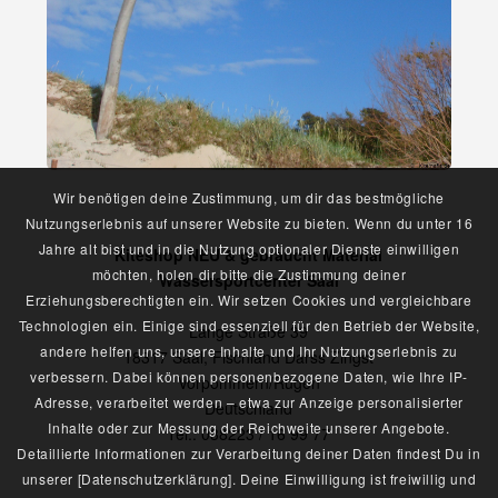
Wir benötigen deine Zustimmung, um dir das bestmögliche
Nutzungserlebnis auf unserer Website zu bieten. Wenn du unter 16
Jahre alt bist und in die Nutzung optionaler Dienste einwilligen
Kiteshop NEU & gebraucht Material
möchten, holen dir bitte die Zustimmung deiner
Wassersportcenter Saal
Erziehungsberechtigten ein. Wir setzen Cookies und vergleichbare
Technologien ein. Einige sind essenziell für den Betrieb der Website,
Lange Straße 39
andere helfen uns, unsere Inhalte und Ihr Nutzungserlebnis zu
18317 Saal, Fischland Darss Zingst
verbessern. Dabei können personenbezogene Daten, wie Ihre IP-
Vorpommern/Rügen
Adresse, verarbeitet werden – etwa zur Anzeige personalisierter
Deutschland
Inhalte oder zur Messung der Reichweite unserer Angebote.
Tel.: 038223 / 16 99 77
Detaillierte Informationen zur Verarbeitung deiner Daten findest Du in
unserer [Datenschutzerklärung]. Deine Einwilligung ist freiwillig und