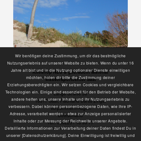
Wir benötigen deine Zustimmung, um dir das bestmögliche
Nutzungserlebnis auf unserer Website zu bieten. Wenn du unter 16
Jahre alt bist und in die Nutzung optionaler Dienste einwilligen
Kiteshop NEU & gebraucht Material
möchten, holen dir bitte die Zustimmung deiner
Wassersportcenter Saal
Erziehungsberechtigten ein. Wir setzen Cookies und vergleichbare
Technologien ein. Einige sind essenziell für den Betrieb der Website,
Lange Straße 39
andere helfen uns, unsere Inhalte und Ihr Nutzungserlebnis zu
18317 Saal, Fischland Darss Zingst
verbessern. Dabei können personenbezogene Daten, wie Ihre IP-
Vorpommern/Rügen
Adresse, verarbeitet werden – etwa zur Anzeige personalisierter
Deutschland
Inhalte oder zur Messung der Reichweite unserer Angebote.
Tel.: 038223 / 16 99 77
Detaillierte Informationen zur Verarbeitung deiner Daten findest Du in
unserer [Datenschutzerklärung]. Deine Einwilligung ist freiwillig und