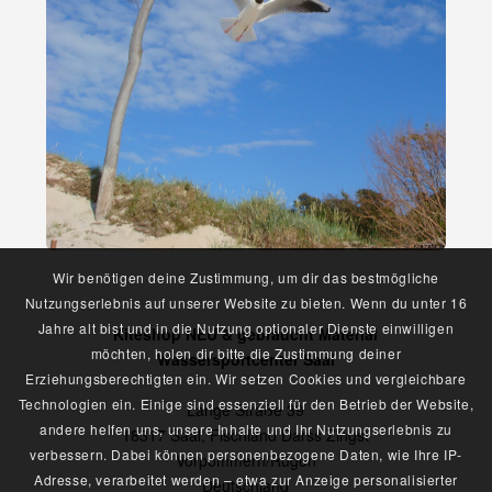
Wir benötigen deine Zustimmung, um dir das bestmögliche
Nutzungserlebnis auf unserer Website zu bieten. Wenn du unter 16
Jahre alt bist und in die Nutzung optionaler Dienste einwilligen
Kiteshop NEU & gebraucht Material
möchten, holen dir bitte die Zustimmung deiner
Wassersportcenter Saal
Erziehungsberechtigten ein. Wir setzen Cookies und vergleichbare
Technologien ein. Einige sind essenziell für den Betrieb der Website,
Lange Straße 39
andere helfen uns, unsere Inhalte und Ihr Nutzungserlebnis zu
18317 Saal, Fischland Darss Zingst
verbessern. Dabei können personenbezogene Daten, wie Ihre IP-
Vorpommern/Rügen
Adresse, verarbeitet werden – etwa zur Anzeige personalisierter
Deutschland