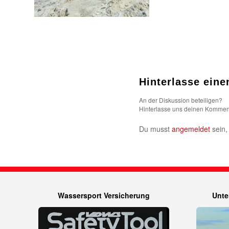
Hinterlasse ein
An der Diskussion beteiligen?
Hinterlasse uns deinen Kommen
Du musst
angemeldet
sein,
Wassersport Versicherung
Unte