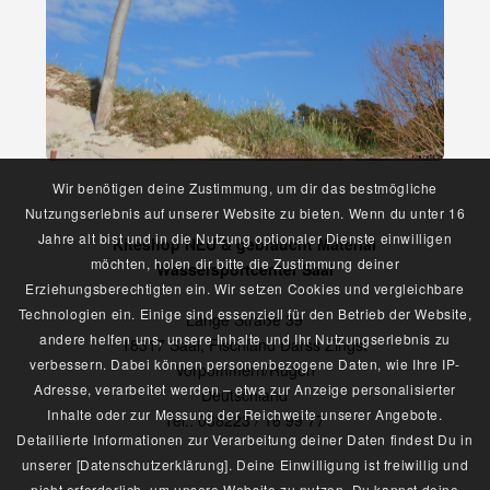
Wir benötigen deine Zustimmung, um dir das bestmögliche
Nutzungserlebnis auf unserer Website zu bieten. Wenn du unter 16
Jahre alt bist und in die Nutzung optionaler Dienste einwilligen
Kiteshop NEU & gebraucht Material
möchten, holen dir bitte die Zustimmung deiner
Wassersportcenter Saal
Erziehungsberechtigten ein. Wir setzen Cookies und vergleichbare
Technologien ein. Einige sind essenziell für den Betrieb der Website,
Lange Straße 39
andere helfen uns, unsere Inhalte und Ihr Nutzungserlebnis zu
18317 Saal, Fischland Darss Zingst
verbessern. Dabei können personenbezogene Daten, wie Ihre IP-
Vorpommern/Rügen
Adresse, verarbeitet werden – etwa zur Anzeige personalisierter
Deutschland
Inhalte oder zur Messung der Reichweite unserer Angebote.
Tel.: 038223 / 16 99 77
Detaillierte Informationen zur Verarbeitung deiner Daten findest Du in
unserer [Datenschutzerklärung]. Deine Einwilligung ist freiwillig und
nicht erforderlich, um unsere Website zu nutzen. Du kannst deine