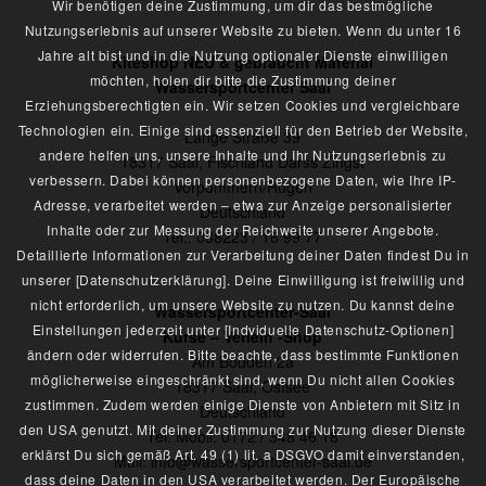
Wir benötigen deine Zustimmung, um dir das bestmögliche
Nutzungserlebnis auf unserer Website zu bieten. Wenn du unter 16
Jahre alt bist und in die Nutzung optionaler Dienste einwilligen
Kiteshop NEU & gebraucht Material
möchten, holen dir bitte die Zustimmung deiner
Wassersportcenter Saal
Erziehungsberechtigten ein. Wir setzen Cookies und vergleichbare
Technologien ein. Einige sind essenziell für den Betrieb der Website,
Lange Straße 39
andere helfen uns, unsere Inhalte und Ihr Nutzungserlebnis zu
18317 Saal, Fischland Darss Zingst
verbessern. Dabei können personenbezogene Daten, wie Ihre IP-
Vorpommern/Rügen
Adresse, verarbeitet werden – etwa zur Anzeige personalisierter
Deutschland
Inhalte oder zur Messung der Reichweite unserer Angebote.
Tel.: 038223 / 16 99 77
Detaillierte Informationen zur Verarbeitung deiner Daten findest Du in
unserer [Datenschutzerklärung]. Deine Einwilligung ist freiwillig und
nicht erforderlich, um unsere Website zu nutzen. Du kannst deine
Wassersportcenter-Saal
Einstellungen jederzeit unter [Indviduelle Datenschutz-Optionen]
Kurse – Verleih -Shop
ändern oder widerrufen. Bitte beachte, dass bestimmte Funktionen
Am Bodden 2a
möglicherweise eingeschränkt sind, wenn Du nicht allen Cookies
18317 Saal, Ostsee
zustimmen. Zudem werden einige Dienste von Anbietern mit Sitz in
Deutschland
den USA genutzt. Mit deiner Zustimmung zur Nutzung dieser Dienste
Tel. Mobil: 0172 / 348 46 18
erklärst Du sich gemäß Art. 49 (1) lit. a DSGVO damit einverstanden,
Mail: info@wassersportcenter-saal.de
dass deine Daten in den USA verarbeitet werden. Der Europäische